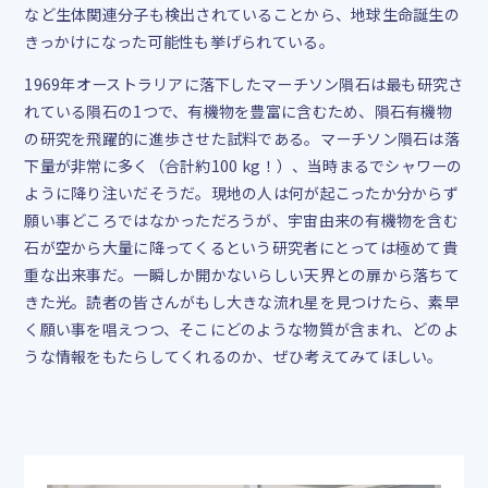
など生体関連分子も検出されていることから、地球生命誕生の
きっかけになった可能性も挙げられている。
1969年オーストラリアに落下したマーチソン隕石は最も研究さ
れている隕石の1つで、有機物を豊富に含むため、隕石有機物
の研究を飛躍的に進歩させた試料である。マーチソン隕石は落
下量が非常に多く（合計約100 kg！）、当時まるでシャワーの
ように降り注いだそうだ。現地の人は何が起こったか分からず
願い事どころではなかっただろうが、宇宙由来の有機物を含む
石が空から大量に降ってくるという研究者にとっては極めて貴
重な出来事だ。一瞬しか開かないらしい天界との扉から落ちて
きた光。読者の皆さんがもし大きな流れ星を見つけたら、素早
く願い事を唱えつつ、そこにどのような物質が含まれ、どのよ
うな情報をもたらしてくれるのか、ぜひ考えてみてほしい。