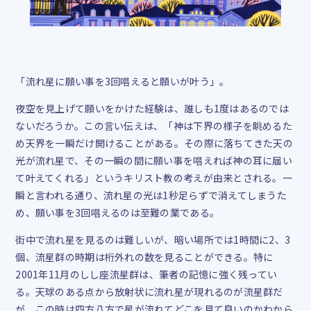
「流れ星に願い事を3回唱えると願いが叶う」。
夜空を見上げて願いをかけた経験は、誰しも1度はあるのでは
ないだろうか。この言い伝えは、「神は下界の様子を眺めるた
め天界を一瞬だけ開けることがある。その際に落ちてきた天の
光が流れ星で、その一瞬の間に願い事を唱えれば神の耳に届い
て叶えてくれる」というキリスト教の考えが由来とされる。一
瞬と言われる通り、流れ星の光は1秒足らずで消えてしまうた
め、願い事を3回唱えるのは至難の業である。
街中で流れ星を見るのは難しいが、暗い場所では1時間に2、3
個、流星群の時期は桁外れの数を見ることができる。特に
2001年11月のしし座流星群は、筆者の記憶に強く残ってい
る。天球のある点から放射状に流れ星が現れるのが流星群だ
が、この時は四方八方で星が流れてどこを見て良いのかわから