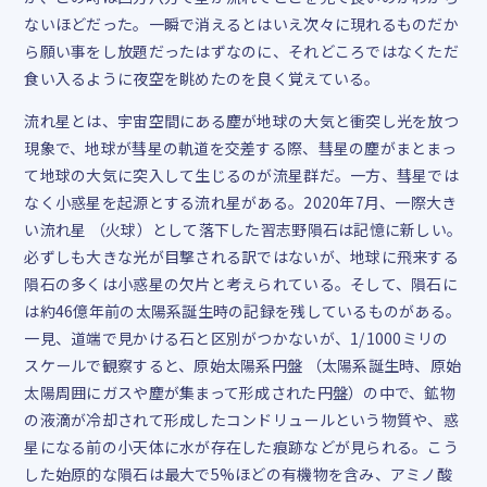
ないほどだった。一瞬で消えるとはいえ次々に現れるものだか
ら願い事をし放題だったはずなのに、それどころではなくただ
食い入るように夜空を眺めたのを良く覚えている。
流れ星とは、宇宙空間にある塵が地球の大気と衝突し光を放つ
現象で、地球が彗星の軌道を交差する際、彗星の塵がまとまっ
て地球の大気に突入して生じるのが流星群だ。一方、彗星では
なく小惑星を起源とする流れ星がある。2020年7月、一際大き
い流れ星 （火球）として落下した習志野隕石は記憶に新しい。
必ずしも大きな光が目撃される訳ではないが、地球に飛来する
隕石の多くは小惑星の欠片と考えられている。そして、隕石に
は約46億年前の太陽系誕生時の記録を残しているものがある。
一見、道端で見かける石と区別がつかないが、1/1000ミリの
スケールで観察すると、原始太陽系円盤 （太陽系誕生時、原始
太陽周囲にガスや塵が集まって形成された円盤）の中で、鉱物
の液滴が冷却されて形成したコンドリュールという物質や、惑
星になる前の小天体に水が存在した痕跡などが見られる。こう
した始原的な隕石は最大で5%ほどの有機物を含み、アミノ酸