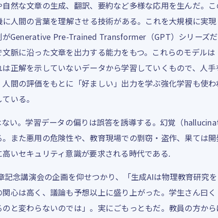
や自然な文章の生成、翻訳、要約など多様な応用を生んだ。こ
算機に人間の言葉を理解させる技術がある。これを大規模に実
nerative Pre-Trained Transformer（GPT）シ
で文脈に沿った文章を出力する能力をもつ。これらのモデルは
れは正解を示していないデータから学習していくもので、人手
、人間の評価をもとに「好ましい」出力を学ぶ強化学習も使わ
している。
ない。学習データの偏りは誤答を誘導する。幻覚（hallucina
る。また悪用の危険性や、教育現場での剽窃・盗作、果ては開
に高いセキュリティ意識が要求される時代である.
憲章記念講演会の企画を仰せつかり、「生成AIは物理教育研究
の関心は高く、議論も予想以上に盛り上がった。学生さん曰く「
るのと変わらないのでは」。実にごもっともだ。教員の方から