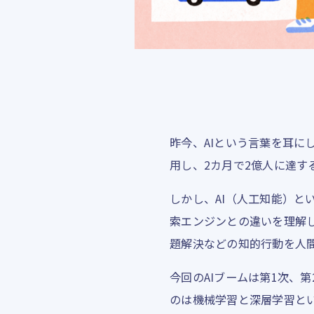
昨今、AIという言葉を耳にし
用し、2カ月で2億人に達す
しかし、AI（人工知能）と
索エンジンとの違いを理解
題解決などの知的行動を人
今回のAIブームは第1次、
のは機械学習と深層学習と