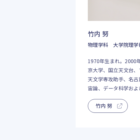
竹内 努
物理学科 大学院理学
1970年生まれ。20
京大学、国立天文台、
天文学専攻助手、名古
宙論、データ科学およ
竹内 努