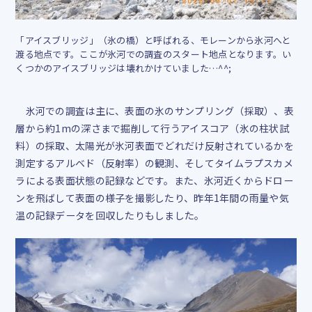
「アイスブリッジ」（氷の橋）と呼ばれる、モレーンから氷河へと
渡る地点です。ここが氷河での調査のスタート地点となります。い
くつかのアイスブリッジは壊れかけていました…^^;
氷河での調査は主に、表面の氷のサンプリング（採取）、表
層から約
1m
の深さまで掘削して行うアイスコア（氷の柱状試
料）の採取、太陽光が氷河表面でどれだけ反射されているかを
測定するアルベド（反射率）の観測、そしてタイムラプスカメ
ラによる表面状態の記録などです。また、氷河近くからドロー
ンを飛ばして表面の様子を撮影したり、昨年
1
年間の雨量や気
温の記録データを回収したりもしました。