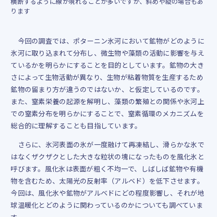
横断するように線が現れることが多いですが、斜めや縦の場合もあ
ります
今回の調査では、ポターニン氷河において鉱物がどのように
氷河に取り込まれて分布し、微生物や藻類の活動に影響を与え
ているかを明らかにすることを目的としています。鉱物の大き
さによって生物活動が異なり、生物が粘着物質を生産するため
鉱物の留まり方が違うのではないか、と仮定しているのです。
また、窒素栄養の起源を解明し、藻類の繁殖との関係や氷河上
での窒素分布を明らかにすることで、窒素循環のメカニズムを
総合的に理解することも目指しています。
さらに、氷河表面の氷が一度融けて再凍結し、滑らかな氷で
はなくザクザクとした大きな粒状の塊になったものを風化氷と
呼びます。風化氷は表面が粗く不均一で、しばしば鉱物や有機
物を含むため、太陽光の反射率（アルベド）を低下させます。
今回は、風化氷や鉱物がアルベドにどの程度影響し、それが地
球温暖化とどのように関わっているのかについても調べていま