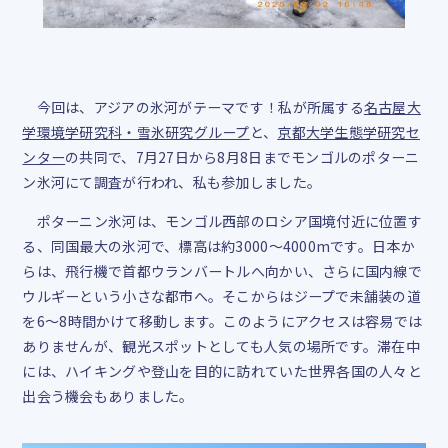
今回は、アジアの氷河がテーマです！私が所属する
名古屋大
学環境学研究科・雪氷研究グループ
と、
京都大学生態学研究セ
ンター
の共同で、
7
月
27
日から
8
月
8
日までモンゴルのポターニ
ン氷河にて調査が行われ、私も参加しました。
ポターニン氷河は、モンゴル西部のロシア国境付近に位置す
る、同国最大の氷河で、標高は約
3000
〜
4000m
です。日本か
らは、飛行機で首都ウランバートルへ向かい、さらに国内線で
ウルギーという小さな都市へ。そこからはジープで未舗装の道
を
6
〜
8
時間かけて移動します。このようにアクセスは容易では
ありませんが、観光スポットとしても人気の場所です。滞在中
には、ハイキングや登山を目的に訪れていた世界各国の人々と
出会う機会もありました。