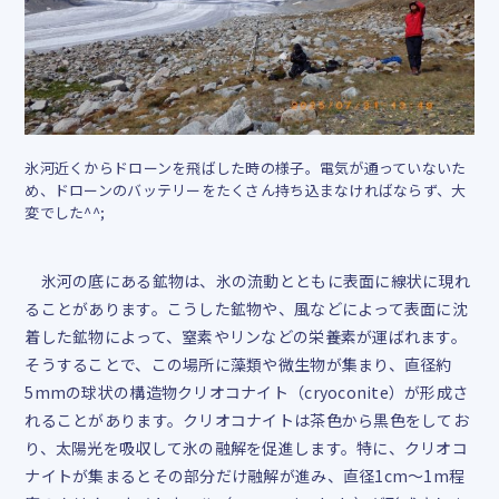
氷河近くからドローンを飛ばした時の様子。電気が通っていないた
め、ドローンのバッテリーをたくさん持ち込まなければならず、大
変でした^^;
氷河の底にある鉱物は、氷の流動とともに表面に線状に現れ
ることがあります。こうした鉱物や、風などによって表面に沈
着した鉱物によって、窒素やリンなどの栄養素が運ばれます。
そうすることで、この場所に藻類や微生物が集まり、直径約
5mm
の球状の構造物クリオコナイト（
cryoconite
）が形成さ
れることがあります。クリオコナイトは茶色から黒色をしてお
り、太陽光を吸収して氷の融解を促進します。特に、クリオコ
ナイトが集まるとその部分だけ融解が進み、直径
1cm
〜
1m
程