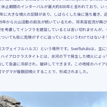
休止期間のインターバルが最大約800年と言われており、い
1151年に大きな噴火の記録があり、しばらくした後に落ち着き
19年から火山活動の前兆が続いているため、将来溶岩流が再
裂を考慮してインフラを建設しているとは言い切れませんが、
についても街に危険がすぐに迫っているというわけではないそ
ls（スヴェイフルハルス）という場所です。Sveifluhálsは
。ハイアロクラスタイトとは、氷河の下で発生した噴火によっ
触して急速に冷却され、破砕してできます。この地域のハイア
質マグマが複数回噴火することで、形成されました。