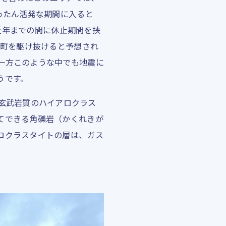
ったん活発な期間に入ると
、近年までの間に休止期間を挟
び町を駆け抜けると予想され
一方このような中でも地震に
うです。
、主に玄武岩質のハイアロクラス
てできる角礫岩（かくれきが
ロクラスタイトの層は、ガス