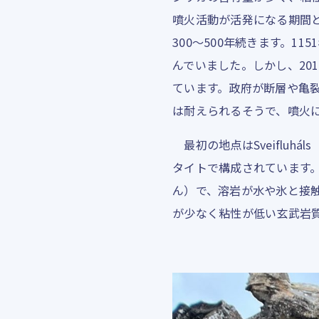
噴火活動が活発になる期間と
300～500年続きます。
んでいました。しかし、20
ています。政府が断層や亀
は耐えられるそうで、噴火
最初の地点はSveifluhá
タイトで構成されています
ん）で、溶岩が水や氷と接
が少なく粘性が低い玄武岩