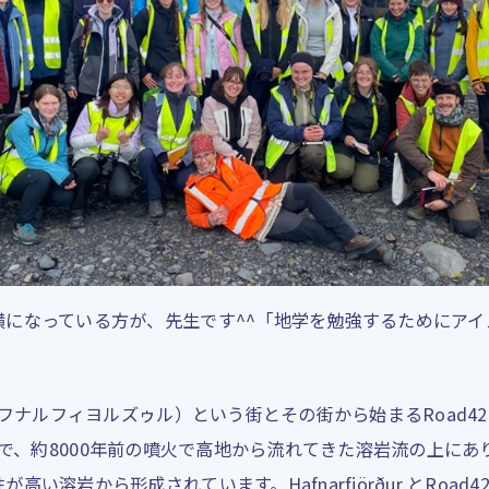
横になっている方が、先生です^^「地学を勉強するためにア
ur（ハフナルフィヨルズゥル）という街とその街から始まるRoad
しい港街で、約8000年前の噴火で高地から流れてきた溶岩流の上にあ
い溶岩から形成されています。Hafnarfjörður とRoa