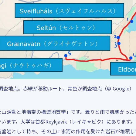
目の調査地点。赤線が移動ルート、青色が調査地点（© Google）
山活動と地溝帯の構造地質学」です。曇りと雨で肌寒かった
す。大学は首都Reykjavík（レイキャビク）にあります。Rey
基盤岩として持ち、その上に氷河の作用を受けた岩石が堆積し