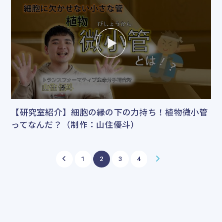
【研究室紹介】細胞の縁の下の力持ち！植物微小管
ってなんだ？（制作：山住優斗）
1
2
3
4