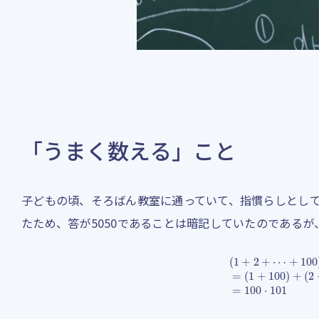
「うまく数える」こと
子どもの頃、そろばん教室に通っていて、指慣らしとして
たため、答が5050であることは暗記していたのであるが
(
1
+
2
+
⋯
+
100
)
+
(
100
+
99
+
⋯
+
1
)
=