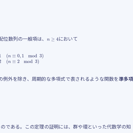
n
≥
4
の配位数列の一般項は、
において
mod
3
)
3
n
2
+
2
(
n
≡
2
mod
3
)
の例外を除き、周期的な多項式で表されるような関数を
準多
ものである。この定理の証明には、群や環といった代数学の知