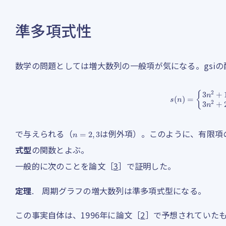
準多項式性
数学の問題としては増大数列の一般項が気になる。gsi
s
(
n
)
=
{
3
n
2
+
1
(
n
≡
0
,
1
n
=
2
,
3
で与えられる（
は例外項）。このように、有限項
式型
の関数とよぶ。
一般的に次のことを論文［
3
］で証明した。
定理
. 周期グラフの増大数列は準多項式型になる。
この事実自体は、1996年に論文［
2
］で予想されていた