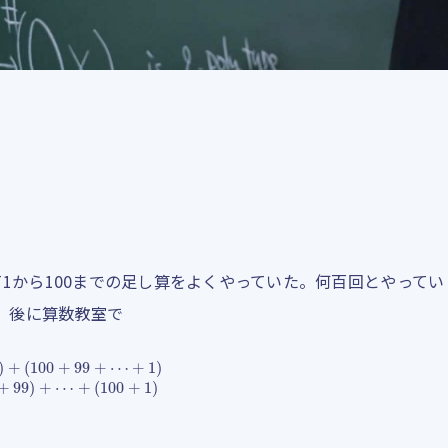
1から100までの足し算をよくやっていた。何百回とやってい
、後に算数教室で
(
1
+
100
)
+
(
2
+
99
)
+
⋯
+
(
100
+
1
)
=
100
⋅
101