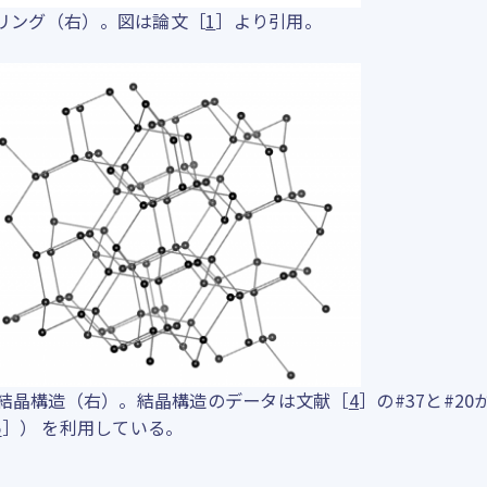
リング（右）。図は論文［
1
］より引用。
iの結晶構造（右）。結晶構造のデータは文献［
4
］の#37と#20
5
］） を利用している。