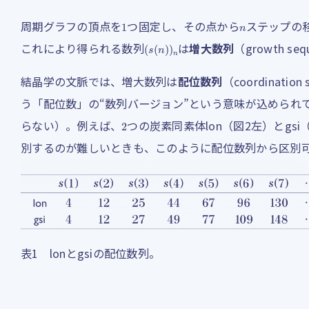
1
n
周期グラフの頂点を
つ固定し、その点から
ステップの
(
s
(
n
)
)
n
これにより得られる数列
は
増大数列
（growth s
結晶学の文脈では、増大数列は
配位数列
（coordina
う「配位数」の“数列バージョン”という意味が込められ
2
らない）。例えば、
つの炭素同素体lon（図2左）とg
別するのが難しいときも、このように配位数列から区別
表1 lonとgsiの配位数列。