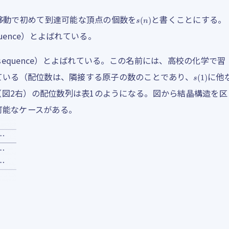
s
(
n
)
移動で初めて到達可能な頂点の個数を
と書くことにする。
equence）とよばれている。
tion sequence）とよばれている。この名前には、高校の化学で習
s
(
1
)
ている（配位数は、隣接する原子の数のことであり、
に他
si（図2右）の配位数列は表1のようになる。図から結晶構造を区
可能なケースがある。