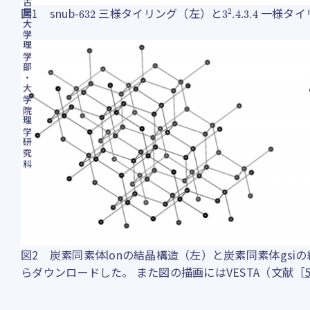
名古屋大学理学部・大学院理学研究科
632
3
2
.4
.3
.4
図1 snub-
三様タイリング（左）と
一様タイ
図2 炭素同素体lonの結晶構造（左）と炭素同素体gs
らダウンロードした。 また図の描画にはVESTA（文献［